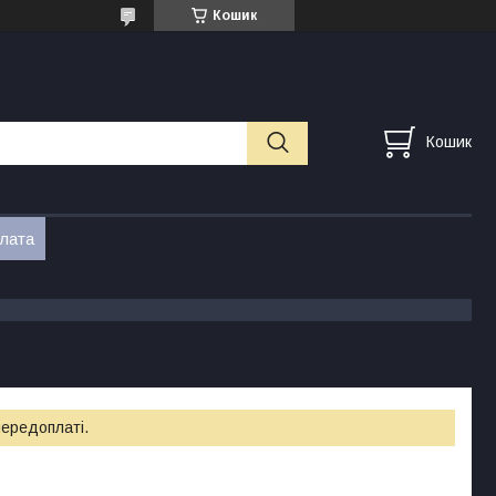
Кошик
Кошик
плата
передоплаті.