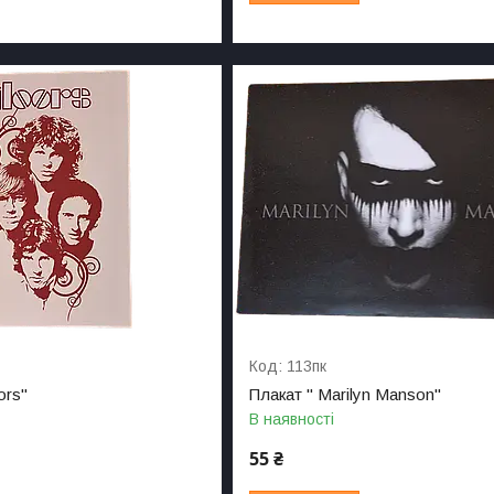
113пк
ors"
Плакат " Marilyn Manson"
В наявності
55 ₴