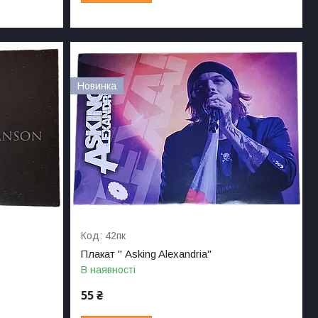
Новинка
42пк
Плакат " Asking Alexandria"
В наявності
55 ₴