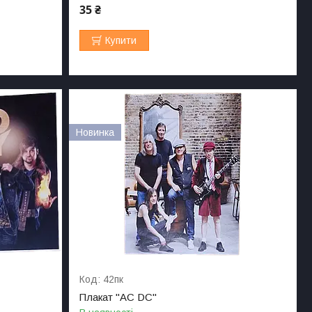
35 ₴
Купити
Новинка
42пк
Плакат "AC DC"