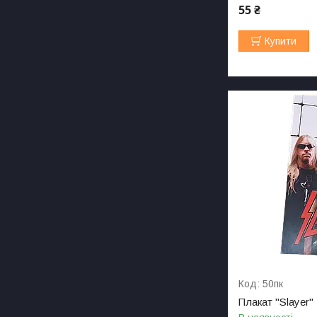
55 ₴
Купити
50пк
Плакат "Slayer"