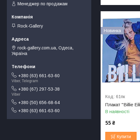
Менеджер по продажам
Rock-Gallery
Новинка
rock-gallery.com.ua, Одеса,
Україна
+380 (63) 661-63-60
Viber, Telegram
+380 (67) 297-53-38
Viber
61пк
+380 (50) 656-68-64
Плакат "Billie Eil
+380 (63) 661-63-60
В наявності
55 ₴
Купити