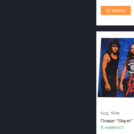
Купити
50пк
Плакат "Slayer"
В наявності