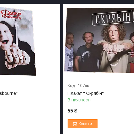
107пк
sbourne"
Плакат " Скрябін"
В наявності
55 ₴
Купити