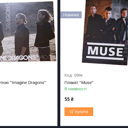
Новинка
09пк
рупою "Imagine Dragons"
Плакат "Muse"
В наявності
55 ₴
Купити