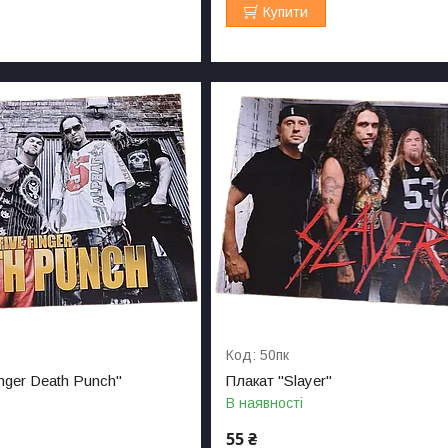
Купити
50пк
inger Death Punch"
Плакат "Slayer"
В наявності
55 ₴