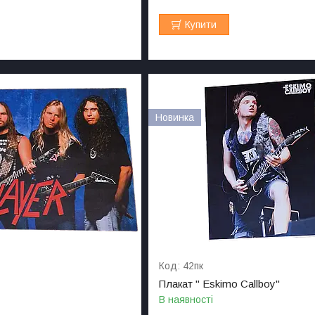
Купити
Новинка
42пк
Плакат " Eskimo Сallboy"
В наявності