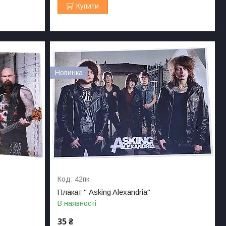
Купити
Новинка
42пк
Плакат " Asking Alexandria"
В наявності
35 ₴