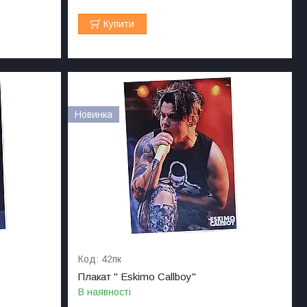
Купити
Новинка
42пк
Плакат " Eskimo Сallboy"
В наявності