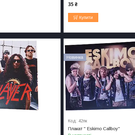
35 ₴
Купити
Новинка
42пк
Плакат " Eskimo Сallboy"