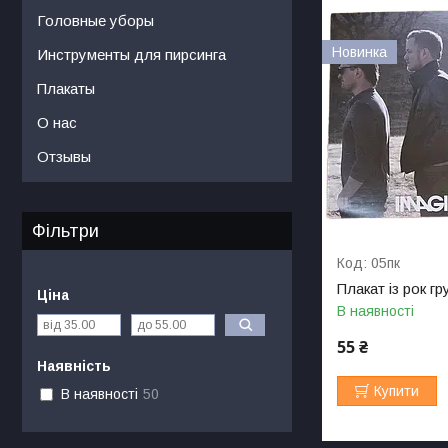
Головные уборы
Новинка
Инструменты для пирсинга
Плакаты
О нас
Отзывы
Фільтри
05пк
Плакат із рок г
Ціна
В наявності
55 ₴
Наявність
Купити
В наявності
50