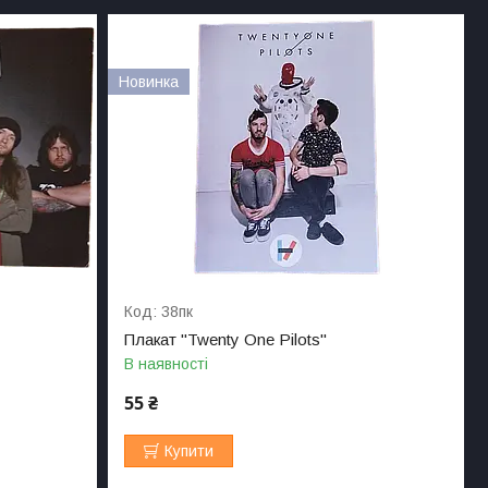
Новинка
38пк
Плакат "Twenty One Pilots"
В наявності
55 ₴
Купити