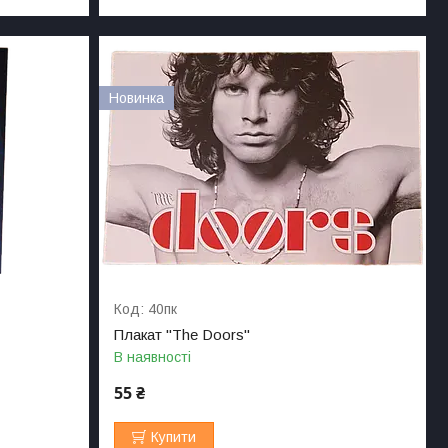
Новинка
40пк
Плакат "The Doors"
В наявності
55 ₴
Купити