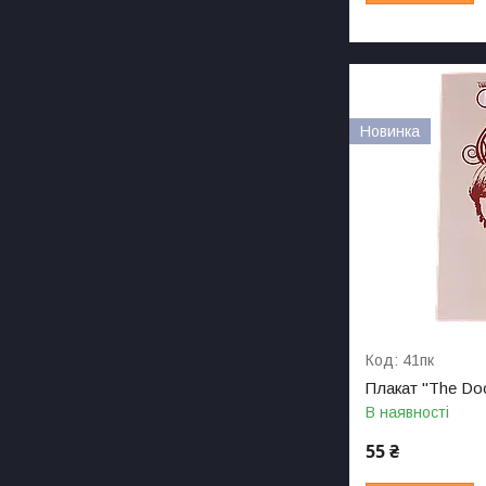
Новинка
41пк
Плакат "The Do
В наявності
55 ₴