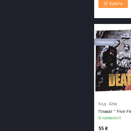
Купити
Новинка
42пк
Плакат " Five F
В наявності
55 ₴