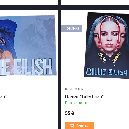
Новинка
61пк
ish"
Плакат "Billie Eilish"
В наявності
55 ₴
Купити