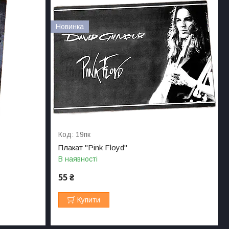
Новинка
19пк
Плакат "Pink Floyd"
В наявності
55 ₴
Купити