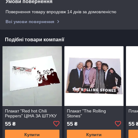
Умови повернення
Повернення товару впродовж 14 днів за домовленістю
Всі умови повернення
Подібні товари компанії
Плакат "Red hot Chili
Плакат "The Rolling
Плак
Peppers" ЦІНА ЗА ШТУКУ
Stones"
55
55
55
₴
₴
Купити
Купити