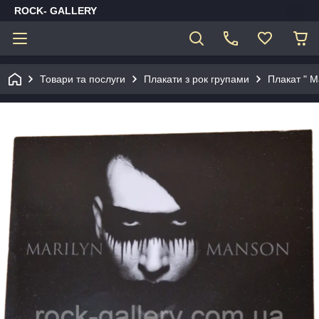
ROCK- GALLERY
Товари та послуги
Плакати з рок групами
Плакат " M