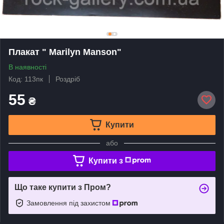
Плакат " Marilyn Manson"
В наявності
Код: 113пк
Роздріб
55
₴
Купити
або
Купити з
Що таке купити з Пром?
Замовлення під захистом