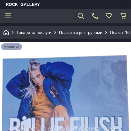
ROCK- GALLERY
Товари та послуги
Плакати з рок групами
Плакат "Bill
Новинка