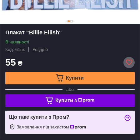
Плакат "Billie Eilish"
В наявності
Код: 61пк
Роздріб
55
₴
Купити
або
Купити з
Що таке купити з Пром?
Замовлення під захистом