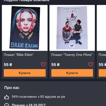
Плакат "Billie Eilish"
Плакат "Twenty One Pilots"
Плак
55
55
55
₴
₴
Купити
Купити
Про нас
94% позитивних з 65 відгуків за рік
Працює з 24.10.2017