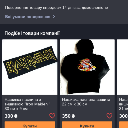
Повернення товару впродовж 14 днів за домовленістю
Всі умови повернення
Подібні товари компанії
Нашивка наспина з
Нашивка наспина вишита
Наши
вишивкою "Iron Maiden "
22 см х 30 см
виши
30 см х 9 см
31 с
300
350
300
₴
₴
Купити
Купити