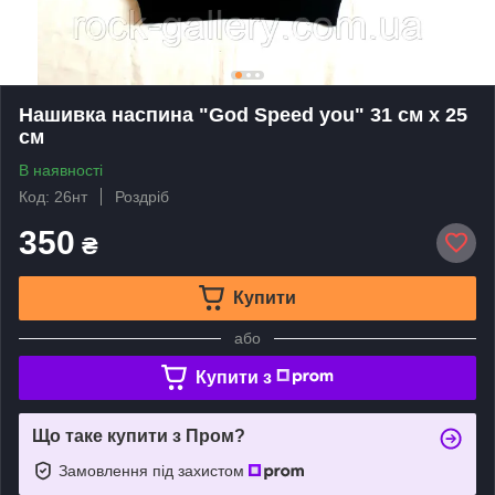
Нашивка наспина "God Speed you" 31 см х 25
см
В наявності
Код: 26нт
Роздріб
350
₴
Купити
або
Купити з
Що таке купити з Пром?
Замовлення під захистом