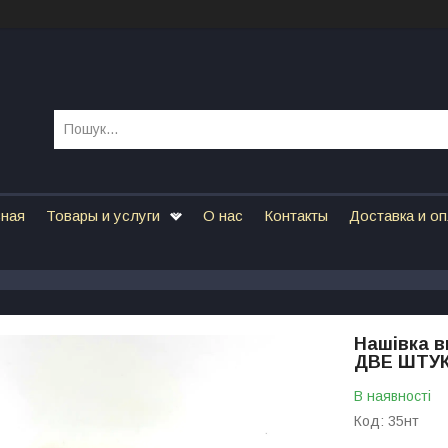
вная
Товары и услуги
О нас
Контакты
Доставка и о
Нашівка в
ДВЕ ШТУ
В наявності
Код:
35нт