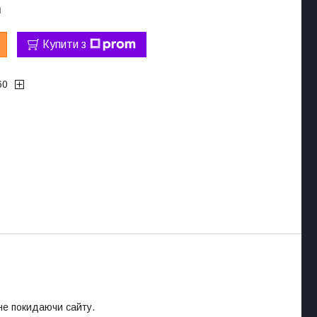
а
Купити з
60
 не покидаючи сайту.