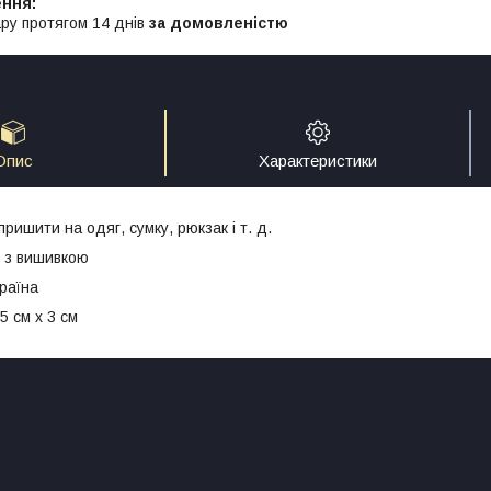
ру протягом 14 днів
за домовленістю
Опис
Характеристики
ишити на одяг, сумку, рюкзак і т. д.
ь з вишивкою
раїна
5 см x 3 cм