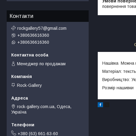
повернення това
Контакти
rockgallery57@gmail.com
+380636616360
+380636616360
Нашівка Можна пр
Менеджер по продажам
Матеріал: текст
Виробництво: Ук
Rock-Gallery
Розмір нашивки 
rock-gallery.com.ua, Одеса,
Україна
+380 (63) 661-63-60