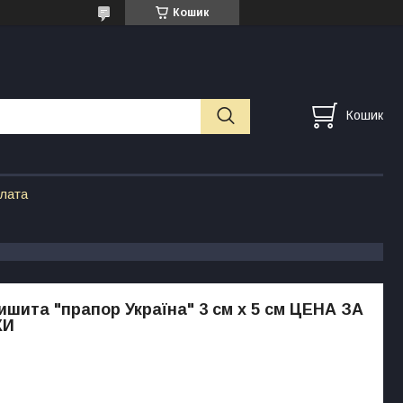
Кошик
Кошик
плата
ишита "прапор Україна" 3 см х 5 см ЦЕНА ЗА
КИ