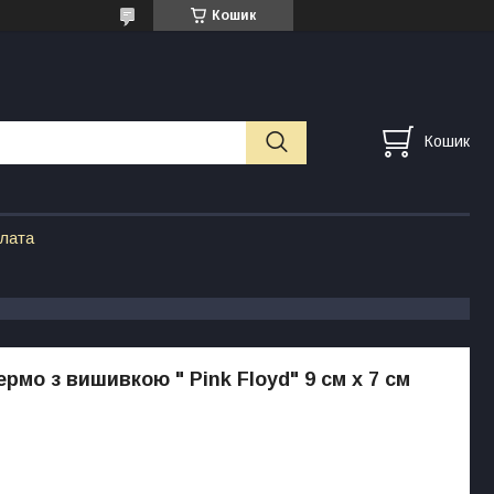
Кошик
Кошик
плата
рмо з вишивкою " Pink Floyd" 9 см х 7 см