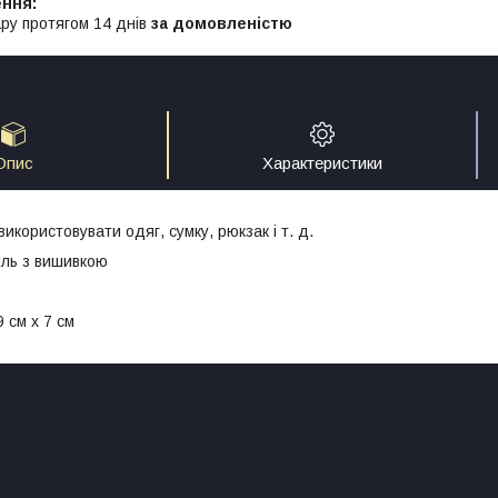
ру протягом 14 днів
за домовленістю
Опис
Характеристики
користовувати одяг, сумку, рюкзак і т. д.
иль з вишивкою
 см x 7 см