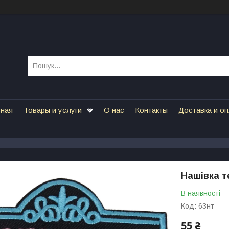
вная
Товары и услуги
О нас
Контакты
Доставка и о
Нашівка те
В наявності
Код:
63нт
55 ₴