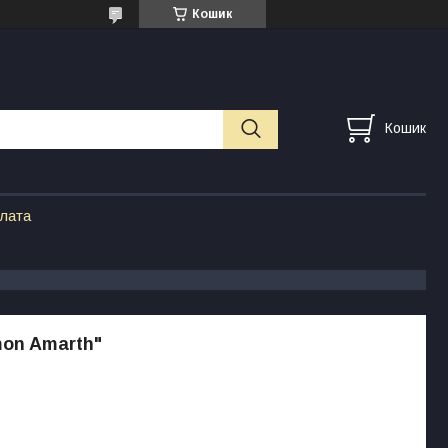
Кошик
Кошик
плата
on Amarth"