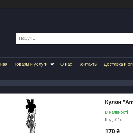
вная
Товары и услуги
О нас
Контакты
Доставка и о
Кулон "Am
В наявності
Код:
01кг
170 ₴