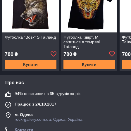
Футболка "Вовк" S Таїланд
Футболка "звір", M
Футб
світиться в темряві
Таїл
Таїланд
780
780
780
₴
₴
Купити
Купити
Про нас
94% позитивних з 65 відгуків за рік
Працює з 24.10.2017
м. Одеса
rock-gallery.com.ua, Одеса, Україна
Контакти