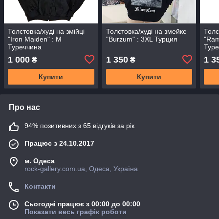
Толстовка/худi на змійці
Толстовка/худi на змейке
Толс
"Iron Maiden" : M
"Burzum" : 3XL Турция
"Ram
Туреччина
Туре
1 000
1 350
1 3
₴
₴
Купити
Купити
Про нас
94% позитивних з 65 відгуків за рік
Працює з 24.10.2017
м. Одеса
rock-gallery.com.ua, Одеса, Україна
Контакти
Сьогодні працює з 00:00 до 00:00
Показати весь графік роботи