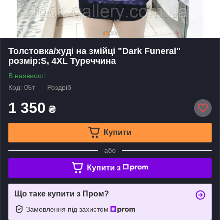
Толстовка/худi на змійці "Dark Funeral"
розмір:S, 4XL Туреччина
В наявності
Код: 05т
Роздріб
1 350
₴
Купити
або
Купити з
Що таке купити з Пром?
Замовлення під захистом