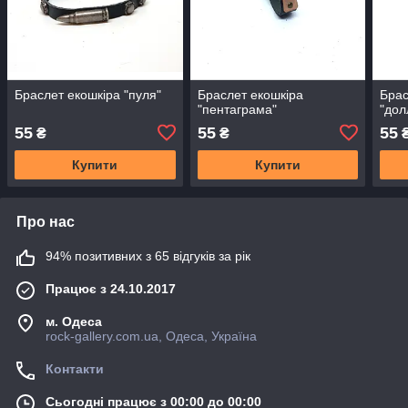
Браслет екошкіра "пуля"
Браслет екошкіра
Брас
"пентаграма"
"дол
55
55
55
₴
₴
Купити
Купити
Про нас
94% позитивних з 65 відгуків за рік
Працює з 24.10.2017
м. Одеса
rock-gallery.com.ua, Одеса, Україна
Контакти
Сьогодні працює з 00:00 до 00:00