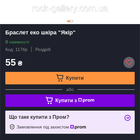
Браслет еко шкіра "Якiр"
В наявності
Код: 117бр
Роздріб
55
₴
Купити
або
Купити з
Що таке купити з Пром?
Замовлення під захистом