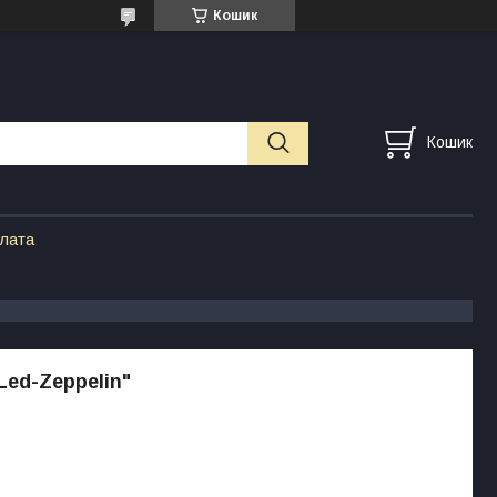
Кошик
Кошик
плата
Led-Zeppelin"