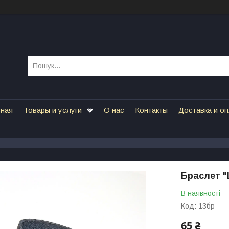
вная
Товары и услуги
О нас
Контакты
Доставка и о
Браслет "
В наявності
Код:
13бр
65 ₴