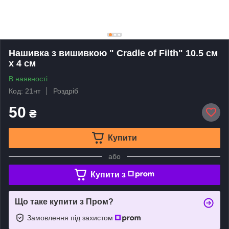
Нашивка з вишивкою " Cradle of Filth" 10.5 см
х 4 см
В наявності
Код: 21нт
Роздріб
50
₴
Купити
або
Купити з
Що таке купити з Пром?
Замовлення під захистом