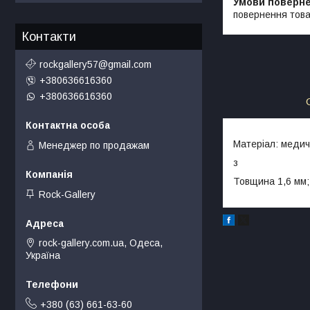
повернення това
Контакти
rockgallery57@gmail.com
+380636616360
+380636616360
Матеріал: медич
Менеджер по продажам
з
Товщина 1,6 мм;
Rock-Gallery
rock-gallery.com.ua, Одеса,
Україна
+380 (63) 661-63-60