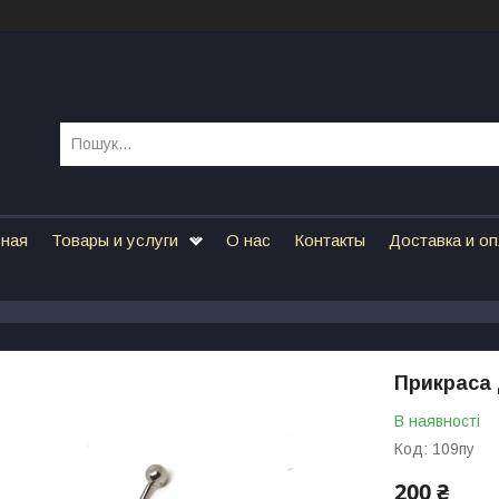
вная
Товары и услуги
О нас
Контакты
Доставка и о
Прикраса 
В наявності
Код:
109пу
200 ₴