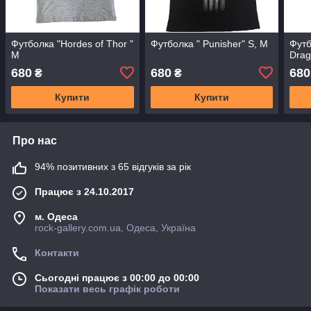
Футболка "Hordes of Thor "
Футболка " Punisher" S, M
Футб
M
Drag
680
680
680
₴
₴
Купити
Купити
Про нас
94% позитивних з 65 відгуків за рік
Працює з 24.10.2017
м. Одеса
rock-gallery.com.ua, Одеса, Україна
Контакти
Сьогодні працює з 00:00 до 00:00
Показати весь графік роботи