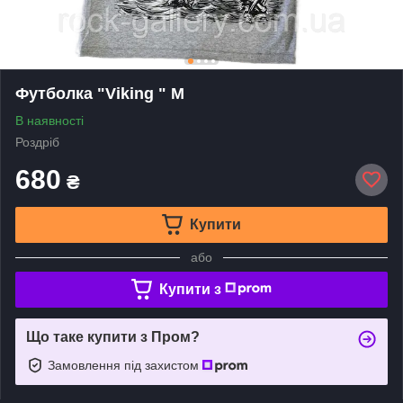
Футболка "Viking " M
В наявності
Роздріб
680
₴
Купити
або
Купити з
Що таке купити з Пром?
Замовлення під захистом