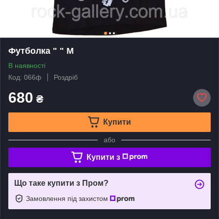
Футболка " " M
В наявності
Код: 066ф
Роздріб
680
₴
Купити
або
Купити з
Що таке купити з Пром?
Замовлення під захистом