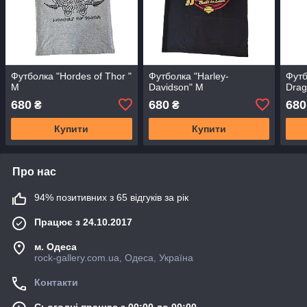
Футболка "Hordes of Thor "
Футболка "Harley-
Футб
M
Davidson" M
Drag
680
680
680
₴
₴
Купити
Купити
Про нас
94% позитивних з 65 відгуків за рік
Працює з 24.10.2017
м. Одеса
rock-gallery.com.ua, Одеса, Україна
Контакти
Сьогодні працює з 00:00 до 00:00