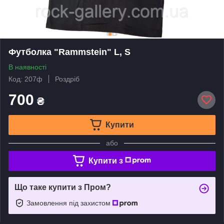
Футболка "Rammstein" L, S
В наявності
Код: 207ф
Роздріб
700
₴
Купити
або
Купити з
Що таке купити з Пром?
Замовлення під захистом