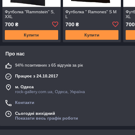
Футболка "Rammstein" S,
Футболка " Ramones" S M
Футб
XXL
L
XL
700
700
700
₴
₴
Купити
Купити
Про нас
94% позитивних з 65 відгуків за рік
Працює з 24.10.2017
м. Одеса
rock-gallery.com.ua, Одеса, Україна
Контакти
Сьогодні вихідний
Показати весь графік роботи