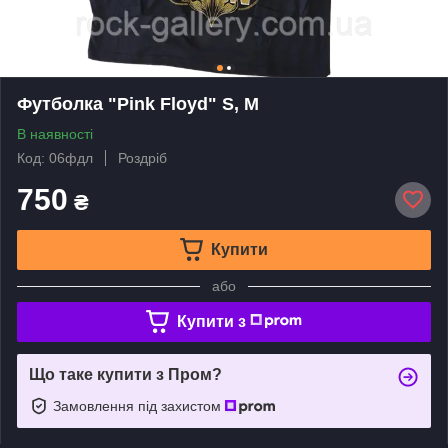
Футболка "Pink Floyd" S, M
В наявності
Код: 06фдл
Роздріб
750
₴
Купити
або
Купити з
Що таке купити з Пром?
Замовлення під захистом