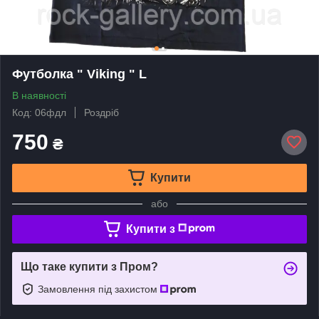
Футболка " Viking " L
В наявності
Код: 06фдл
Роздріб
750
₴
Купити
або
Купити з
Що таке купити з Пром?
Замовлення під захистом