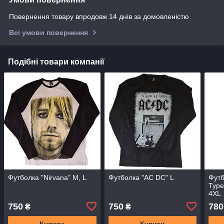
Повернення товару впродовж 14 днів за домовленістю
Всі умови повернення
Подібні товари компанії
Футболка "Nirvana" M, L
Футболка "AC DC" L
Футб
Туре
4XL
750
750
780
₴
₴
Купити
Купити