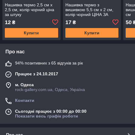
Нашивка термо 2,5 см х
Нашивка термо з
Наши
2,5 см, колір чорний ціна
вишивкою 5,5 см х 2 см,
виши
за штуку
колір чорний ЦIНА ЗА
см
ШТУКУ
12
17
50
₴
₴
Купити
Купити
Про нас
94% позитивних з 65 відгуків за рік
Працює з 24.10.2017
м. Одеса
rock-gallery.com.ua, Одеса, Україна
Контакти
Сьогодні працює з 00:00 до 00:00
Показати весь графік роботи
Про нас