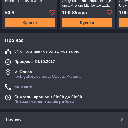
Україна" 4 см х 3 см
липучці "Флаг Україна" 7,5
липу
см х 4,5 см ЦЕНА ЗА ДВЕ
8 с
ШТУКИ
50
100
100
₴
₴/пара
Купити
Купити
Про нас
94% позитивних з 65 відгуків за рік
Працює з 24.10.2017
м. Одеса
rock-gallery.com.ua, Одеса, Україна
Контакти
Сьогодні працює з 00:00 до 00:00
Показати весь графік роботи
Про нас