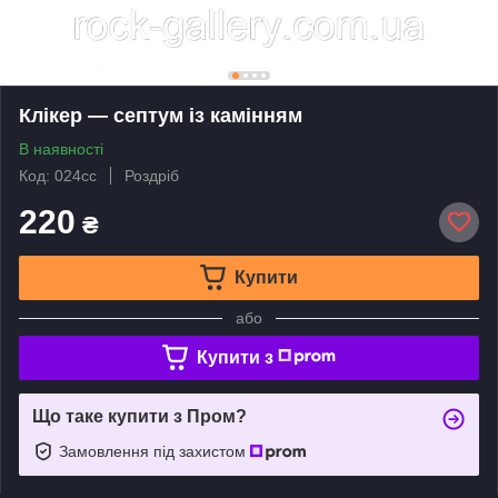
Клікер — септум із камінням
В наявності
Код: 024сс
Роздріб
220
₴
Купити
або
Купити з
Що таке купити з Пром?
Замовлення під захистом