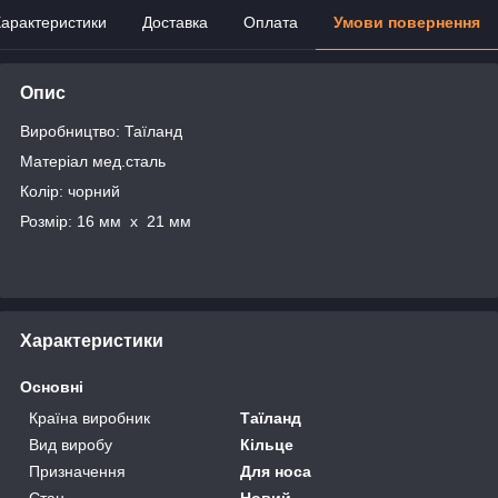
арактеристики
Доставка
Оплата
Умови повернення
Опис
Виробництво: Таїланд
Матеріал мед.сталь
Колір: чорний
Розмір: 16 мм х 21 мм
Характеристики
Основні
Країна виробник
Таїланд
Вид виробу
Кільце
Призначення
Для носа
Стан
Новий