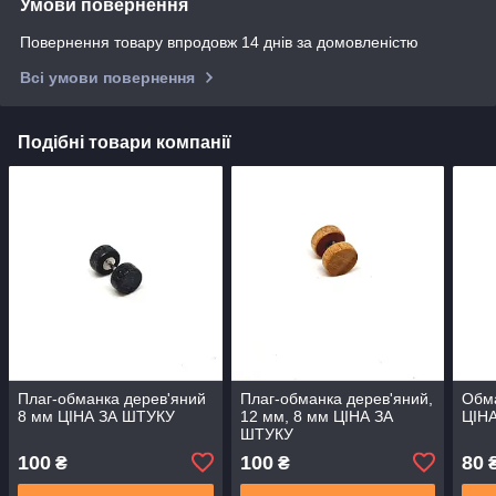
Умови повернення
Повернення товару впродовж 14 днів за домовленістю
Всі умови повернення
Подібні товари компанії
Плаг-обманка дерев'яний
Плаг-обманка дерев'яний,
Обма
8 мм ЦIНА ЗА ШТУКУ
12 мм, 8 мм ЦIНА ЗА
ЦIН
ШТУКУ
100
100
80
₴
₴