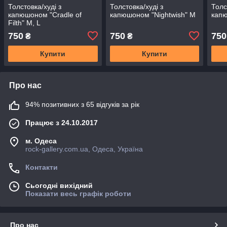
Толстовка/худi з
Толстовка/худi з
Толс
капюшоном "Cradle of
капюшоном "Nightwish" M
капю
Filth" M, L
750
750
750
₴
₴
Купити
Купити
Про нас
94% позитивних з 65 відгуків за рік
Працює з 24.10.2017
м. Одеса
rock-gallery.com.ua, Одеса, Україна
Контакти
Сьогодні вихідний
Показати весь графік роботи
Про нас