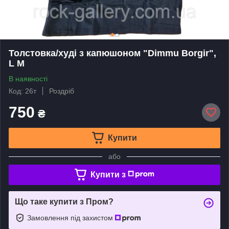
Толстовка/худi з капюшоном "Dimmu Borgir",
L M
В наявності
Код: 26т
Роздріб
750
₴
Купити
або
Купити з
Що таке купити з Пром?
Замовлення під захистом