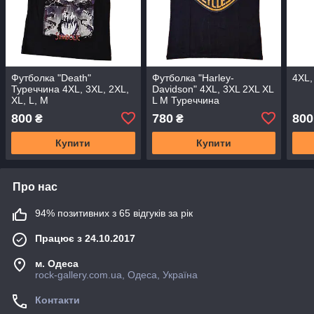
Футболка "Death"
Футболка "Harley-
4XL,
Туреччина 4XL, 3XL, 2XL,
Davidson" 4XL, 3XL 2XL XL
XL, L, M
L M Туреччина
800
780
800
₴
₴
Купити
Купити
Про нас
94% позитивних з 65 відгуків за рік
Працює з 24.10.2017
м. Одеса
rock-gallery.com.ua, Одеса, Україна
Контакти