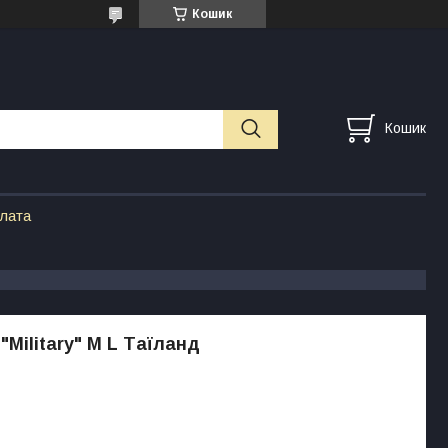
Кошик
Кошик
плата
"Military" M L Таїланд