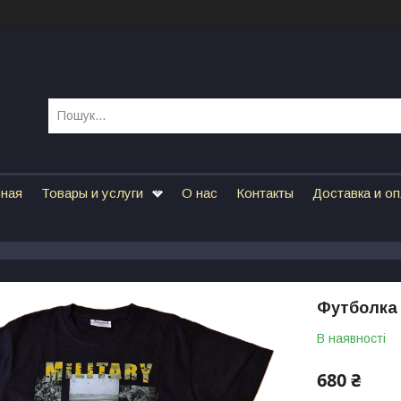
вная
Товары и услуги
О нас
Контакты
Доставка и о
Футболка 
В наявності
680 ₴