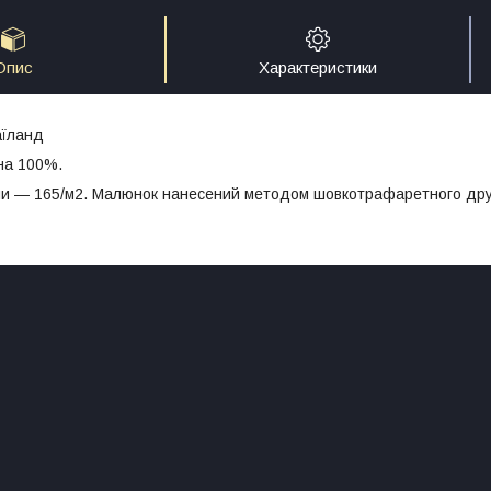
Опис
Характеристики
аїланд
на 100%.
ини — 165/м2. Малюнок нанесений методом шовкотрафаретного др