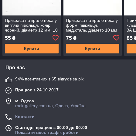
Прикраса на крило носа у
Прикраса на крило носа у
Прик
вигляді півкільця, колір
формі півкільця,
кіль
чорний, діаметр 12 мм, 10
мед.сталь, діаметр 10 мм
ЗА 
мм ЦІНА ЗА ШТУКУ
ЦIНА ЗА ШТУКУ
55
75
85
₴
₴
Купити
Купити
Про нас
94% позитивних з 65 відгуків за рік
Працює з 24.10.2017
м. Одеса
rock-gallery.com.ua, Одеса, Україна
Контакти
Сьогодні працює з 00:00 до 00:00
Показати весь графік роботи