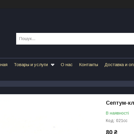
вная
Товары и услуги
О нас
Контакты
Доставка и о
Септум-кл
В наявності
Код:
021сс
80 ₴