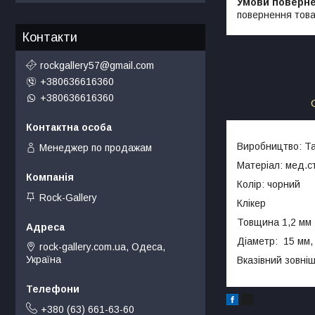
повернення това
Контакти
rockgallery57@gmail.com
+380636616360
+380636616360
Виробництво: Т
Менеджер по продажам
Матеріал: мед.с
Колір: чорний
Rock-Gallery
Клікер
Товщина 1,2 мм
Діаметр: 15 мм,
rock-gallery.com.ua, Одеса,
Україна
Вказівний зовні
+380 (63) 661-63-60