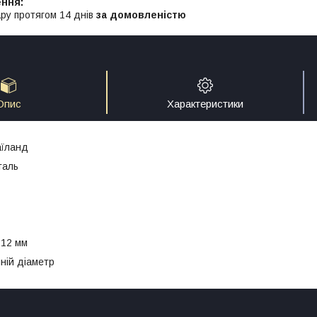
ру протягом 14 днів
за домовленістю
Опис
Характеристики
аїланд
таль
 12 мм
шній діаметр