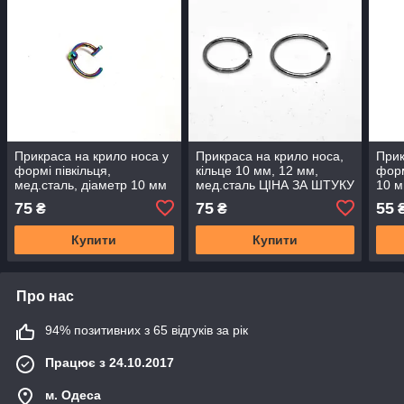
Прикраса на крило носа у
Прикраса на крило носа,
Прик
формі півкільця,
кільце 10 мм, 12 мм,
форм
мед.сталь, діаметр 10 мм
мед.сталь ЦIНА ЗА ШТУКУ
10 
ЦIНА ЗА ШТУКУ
75
75
55
₴
₴
Купити
Купити
Про нас
94% позитивних з 65 відгуків за рік
Працює з 24.10.2017
м. Одеса