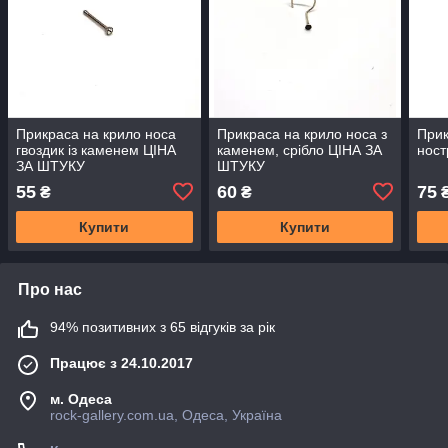
Прикраса на крило носа
Прикраса на крило носа з
Прик
гвоздик із каменем ЦIНА
каменем, срібло ЦIНА ЗА
нос
ЗА ШТУКУ
ШТУКУ
55
60
75
₴
₴
Купити
Купити
Про нас
94% позитивних з 65 відгуків за рік
Працює з 24.10.2017
м. Одеса
rock-gallery.com.ua, Одеса, Україна