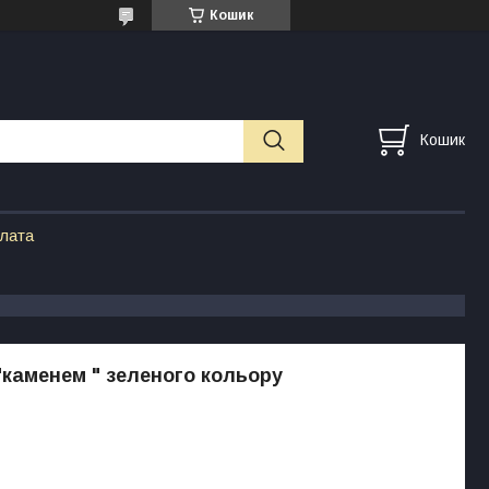
Кошик
Кошик
плата
"каменем " зеленого кольору