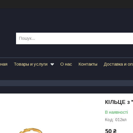
вная
Товары и услуги
О нас
Контакты
Доставка и о
КІЛЬЦЕ з 
В наявності
Код:
012кл
50 ₴