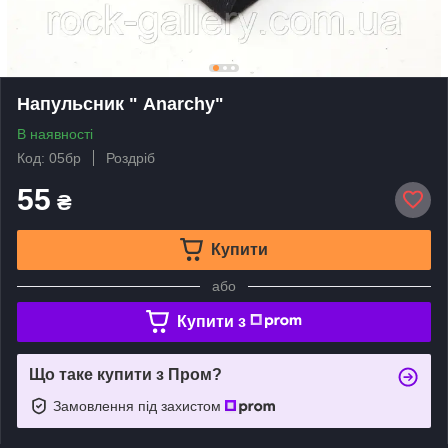
Напульсник " Anarchy"
В наявності
Код: 05бр
Роздріб
55
₴
Купити
або
Купити з
Що таке купити з Пром?
Замовлення під захистом