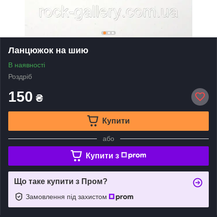
Ланцюжок на шию
В наявності
Роздріб
150
₴
Купити
або
Купити з
Що таке купити з Пром?
Замовлення під захистом