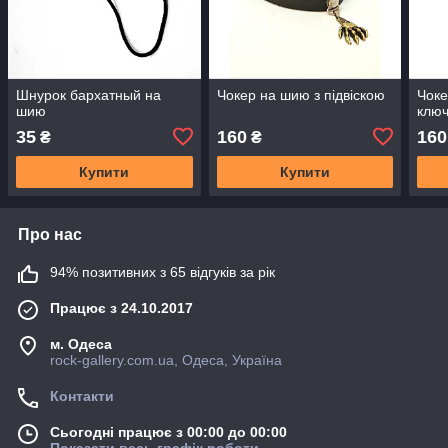
Шнурок бархатный на
Чокер на шию з підвіскою
Чоке
шию
ключ
35
160
160
₴
₴
Купити
Купити
Про нас
94% позитивних з 65 відгуків за рік
Працює з 24.10.2017
м. Одеса
rock-gallery.com.ua, Одеса, Україна
Контакти
Сьогодні працює з 00:00 до 00:00
Показати весь графік роботи