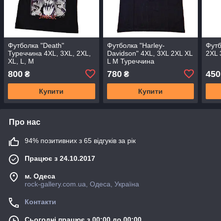
Футболка "Death"
Футболка "Harley-
Футб
Туреччина 4XL, 3XL, 2XL,
Davidson" 4XL, 3XL 2XL XL
2XL 
XL, L, M
L M Туреччина
800
780
450
₴
₴
Купити
Купити
Про нас
94% позитивних з 65 відгуків за рік
Працює з 24.10.2017
м. Одеса
rock-gallery.com.ua, Одеса, Україна
Контакти
Сьогодні працює з 00:00 до 00:00