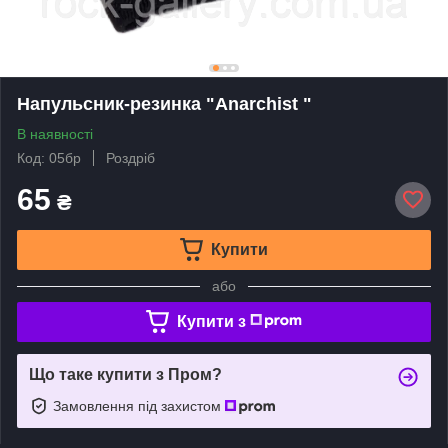
Напульсник-резинка "Anarchist "
В наявності
Код: 05бр
Роздріб
65
₴
Купити
або
Купити з
Що таке купити з Пром?
Замовлення під захистом