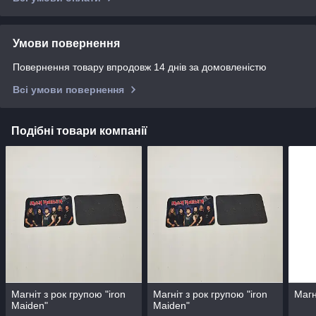
Умови повернення
Повернення товару впродовж 14 днів за домовленістю
Всі умови повернення
Подібні товари компанії
Магніт з рок групою "iron
Магніт з рок групою "iron
Магн
Maiden"
Maiden"