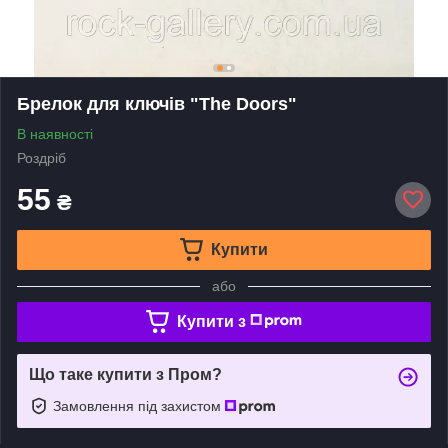
Брелок для ключів "The Doors"
В наявності
Роздріб
55
₴
Купити
або
Купити з
Що таке купити з Пром?
Замовлення під захистом