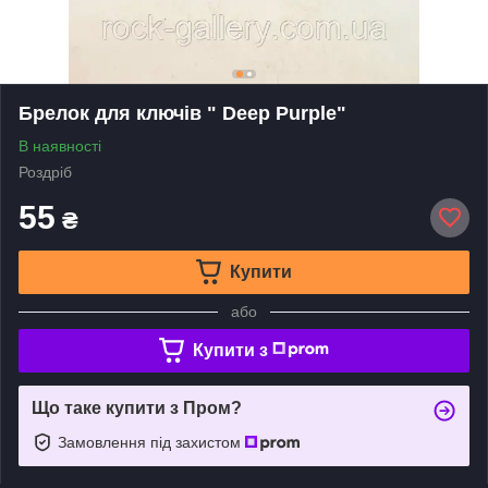
Брелок для ключів " Deep Purple"
В наявності
Роздріб
55
₴
Купити
або
Купити з
Що таке купити з Пром?
Замовлення під захистом