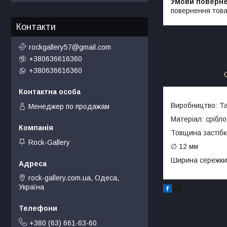
повернення това
Контакти
rockgallery57@gmail.com
+380636616360
+380636616360
Виробництво: Т
Менеджер по продажам
Матеріал: срібло
Товщина застібк
Rock-Gallery
∅ 12 мм
Ширина сережки
rock-gallery.com.ua, Одеса,
Україна
+380 (63) 661-63-60