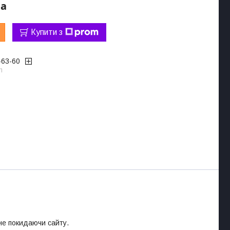
ра
Купити з
-63-60
m
 не покидаючи сайту.