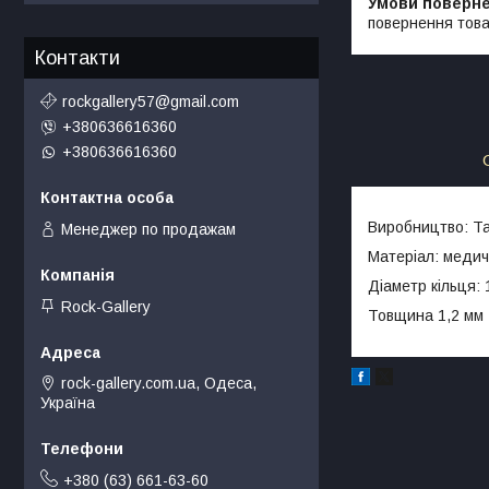
повернення това
Контакти
rockgallery57@gmail.com
+380636616360
+380636616360
Виробництво: Та
Менеджер по продажам
Матеріал: медич
Діаметр кільця: 
Rock-Gallery
Товщина 1,2 мм
rock-gallery.com.ua, Одеса,
Україна
+380 (63) 661-63-60