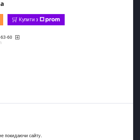
ра
Купити з
-63-60
m
 не покидаючи сайту.