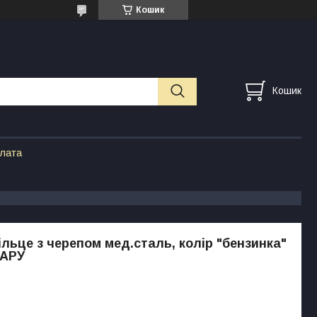
Кошик
Кошик
плата
ільце з черепом мед.сталь, колір "бензинка"
ПАРУ