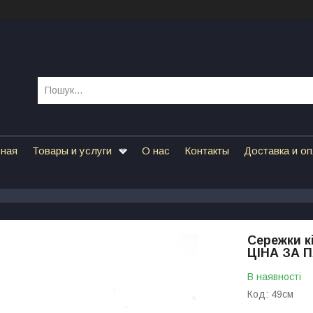
вная
Товары и услуги
О нас
Контакты
Доставка и о
Сережки к
ЦIНА ЗА 
В наявності
Код:
49см