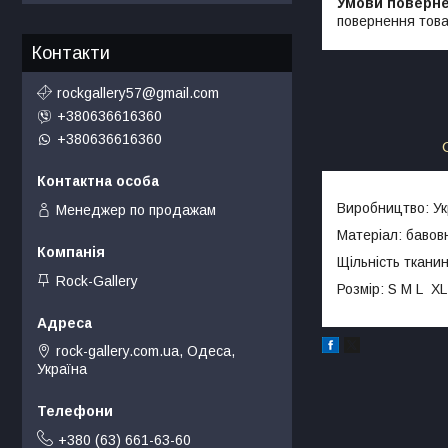
повернення това
Контакти
rockgallery57@gmail.com
+380636616360
+380636616360
Виробництво: Ук
Менеджер по продажам
Матеріал: бавов
Щільність ткани
Rock-Gallery
Розмір: S M L XL
rock-gallery.com.ua, Одеса,
Україна
+380 (63) 661-63-60