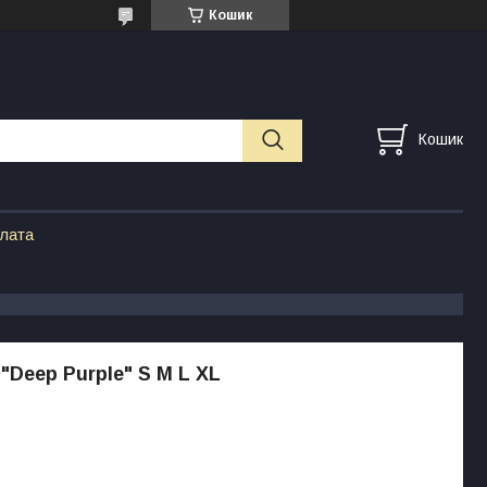
Кошик
Кошик
плата
"Deep Purple" S M L XL