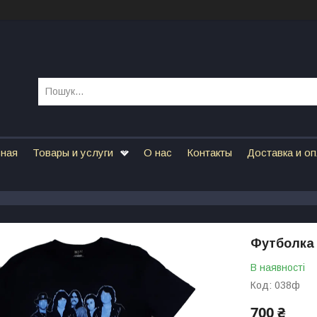
вная
Товары и услуги
О нас
Контакты
Доставка и о
Футболка 
В наявності
Код:
038ф
700 ₴