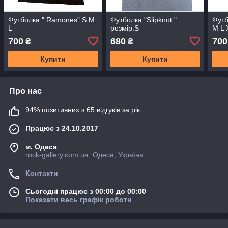
Футболка " Ramones" S M
Футболка "Slipknot "
Футб
L
розмір:S
M L 
700
680
700
₴
₴
Купити
Купити
Про нас
94% позитивних з 65 відгуків за рік
Працює з 24.10.2017
м. Одеса
rock-gallery.com.ua, Одеса, Україна
Контакти
Сьогодні працює з 00:00 до 00:00
Показати весь графік роботи