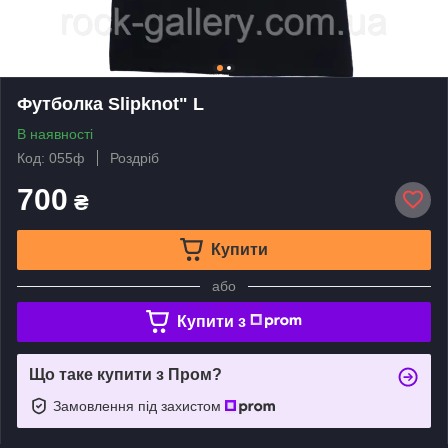
Футболка Slipknot" L
В наявності
Код: 055ф
Роздріб
700
₴
Купити
або
Купити з
Що таке купити з Пром?
Замовлення під захистом