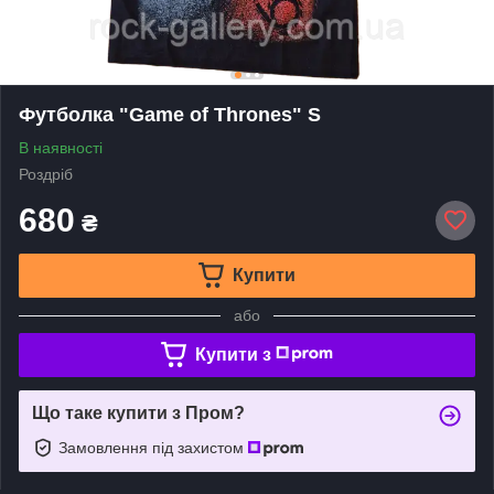
Футболка "Game of Thrones" S
В наявності
Роздріб
680
₴
Купити
або
Купити з
Що таке купити з Пром?
Замовлення під захистом