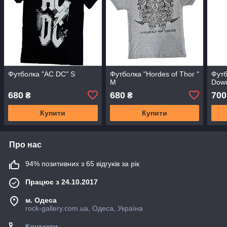
Футболка "AC DC" S
Футболка "Hordes of Thor "
Футб
M
Down
680
680
700
₴
₴
Купити
Купити
Про нас
94% позитивних з 65 відгуків за рік
Працює з 24.10.2017
м. Одеса
rock-gallery.com.ua, Одеса, Україна
Контакти