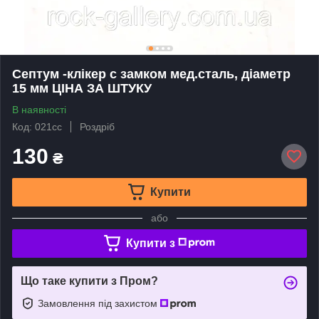
Септум -клікер с замком мед.сталь, діаметр
15 мм ЦIНА ЗА ШТУКУ
В наявності
Код: 021сс
Роздріб
130
₴
Купити
або
Купити з
Що таке купити з Пром?
Замовлення під захистом