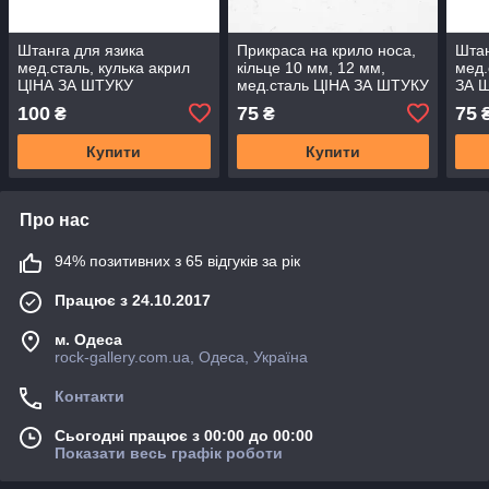
Штанга для язика
Прикраса на крило носа,
Штан
мед.сталь, кулька акрил
кільце 10 мм, 12 мм,
мед.
ЦIНА ЗА ШТУКУ
мед.сталь ЦIНА ЗА ШТУКУ
ЗА 
100
75
75
₴
₴
Купити
Купити
Про нас
94% позитивних з 65 відгуків за рік
Працює з 24.10.2017
м. Одеса
rock-gallery.com.ua, Одеса, Україна
Контакти
Сьогодні працює з 00:00 до 00:00
Показати весь графік роботи