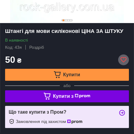
Штангі для мови силіконові ЦIНА ЗА ШТУКУ
В наявності
Код: 43я
Роздріб
50
₴
Купити
або
Купити з
Що таке купити з Пром?
Замовлення під захистом