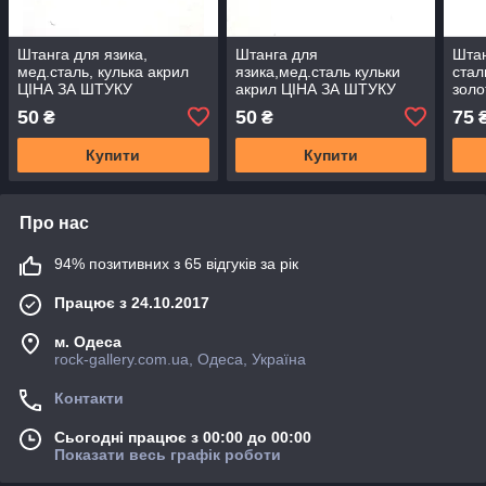
Штанга для язика,
Штанга для
Штан
мед.сталь, кулька акрил
язика,мед.сталь кульки
стал
ЦIНА ЗА ШТУКУ
акрил ЦIНА ЗА ШТУКУ
зол
50
50
75
₴
₴
Купити
Купити
Про нас
94% позитивних з 65 відгуків за рік
Працює з 24.10.2017
м. Одеса
rock-gallery.com.ua, Одеса, Україна
Контакти
Сьогодні працює з 00:00 до 00:00
Показати весь графік роботи