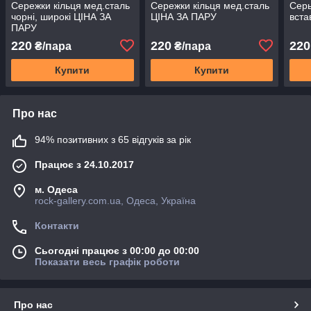
Сережки кільця мед.сталь
Сережки кільця мед.сталь
Серь
чорні, широкі ЦIНА ЗА
ЦIНА ЗА ПАРУ
вста
ПАРУ
220
220
220
₴/пара
₴/пара
Купити
Купити
Про нас
94% позитивних з 65 відгуків за рік
Працює з 24.10.2017
м. Одеса
rock-gallery.com.ua, Одеса, Україна
Контакти
Сьогодні працює з 00:00 до 00:00
Показати весь графік роботи
Про нас