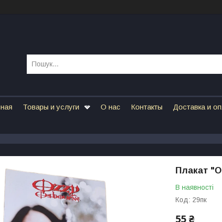
вная
Товары и услуги
О нас
Контакты
Доставка и о
Плакат "O
В наявності
Код:
29пк
55 ₴