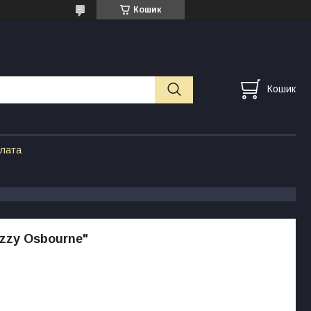
Кошик
Кошик
плата
zzy Osbourne"