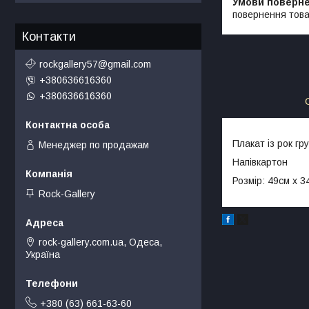
повернення това
Контакти
rockgallery57@gmail.com
+380636616360
+380636616360
Плакат із рок гр
Менеджер по продажам
Напівкартон
Розмір: 49см х 3
Rock-Gallery
rock-gallery.com.ua, Одеса,
Україна
+380 (63) 661-63-60