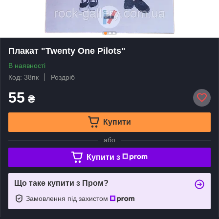
Плакат "Twenty One Pilots"
В наявності
Код: 38пк
Роздріб
55
₴
Купити
або
Купити з
Що таке купити з Пром?
Замовлення під захистом