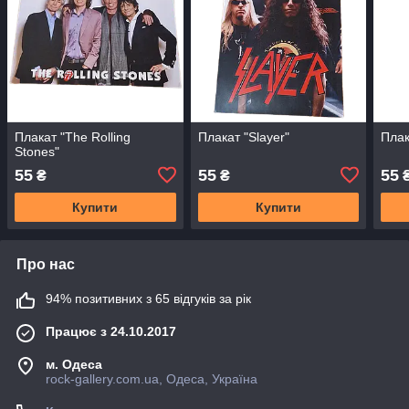
Плакат "The Rolling
Плакат "Slayer"
Плак
Stones"
55
55
55
₴
₴
Купити
Купити
Про нас
94% позитивних з 65 відгуків за рік
Працює з 24.10.2017
м. Одеса
rock-gallery.com.ua, Одеса, Україна