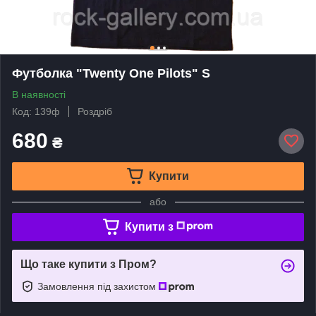
Футболка "Twenty One Pilots" S
В наявності
Код: 139ф
Роздріб
680
₴
Купити
або
Купити з
Що таке купити з Пром?
Замовлення під захистом