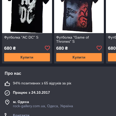
Футболка "AC DC" S
Футболка "Game of
Футб
Thrones" S
680
680
680
₴
₴
Купити
Купити
Про нас
94% позитивних з 65 відгуків за рік
Працює з 24.10.2017
м. Одеса
rock-gallery.com.ua, Одеса, Україна
Контакти